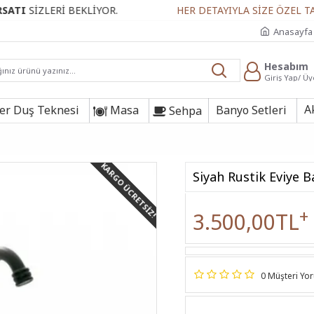
LERİ BEKLİYOR.
HER DETAYIYLA SİZE ÖZEL TASARIML
Anasayfa
Hesabım
Giriş Yap/ Üy
A
r Duş Teknesi
Masa
Banyo Setleri
Sehpa
KARGO ÜCRETSIZ!
Siyah Rustik Eviye B
+
3.500,00TL
0 Müşteri Yo