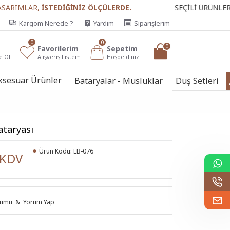
AR,
İSTEDİĞİNİZ ÖLÇÜLERDE.
SEÇİLİ ÜRÜNLERDE
KARG
Kargom Nerede ?
Yardım
Siparişlerim
0
0
0
Favorilerim
Sepetim
e Ol
Alışveriş Listem
Hoşgeldiniz
ksesuar Ürünler
Bataryalar - Musluklar
Duş Setleri
ataryası
Ürün Kodu:
EB-076
 KDV
rumu
&
Yorum Yap