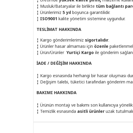
¦
Musluk/Bataryalar ile birlikte
tüm bağlantı par
¦
Ürünlerimiz
5 yıl
boyunca garantilidir.
¦
ISO9001
kalite yönetim sistemine uygundur.
TESLİMAT HAKKINDA
¦
Kargo gönderimlerimiz
sigortalıdır
.
¦
Ürünler hasar almaması için
özenle
paketlenmek
¦
Ürün/Ürünler
Yurtiçi Kargo
ile
gönderim sağlan
İADE / DEĞİŞİM HAKKINDA
¦
Kargo esnasında herhangi bir hasar oluşması dur
¦
Değişim talebi, tüketici tarafından gönderim masr
BAKIMI HAKKINDA
¦
Ürünün montajı ve bakımı son kullanıcıya yönelik
¦
Temizlik esnasında
asitli ürünler
uzak tutulmalı