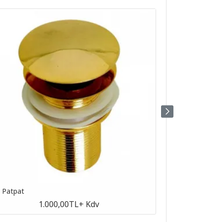
n Patpat
Antik Patpat
1.000,00TL
+ Kdv