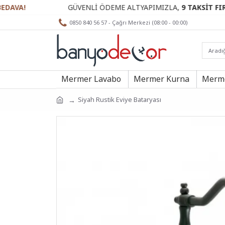
GÜVENLİ ÖDEME ALTYAPIMIZLA,
9 TAKSİT FIRSATI
SİZ
0850 840 56 57 - Çağrı Merkezi (08:00 - 00:00)
Mermer Lavabo
Mermer Kurna
Merme
Siyah Rustik Eviye Bataryası