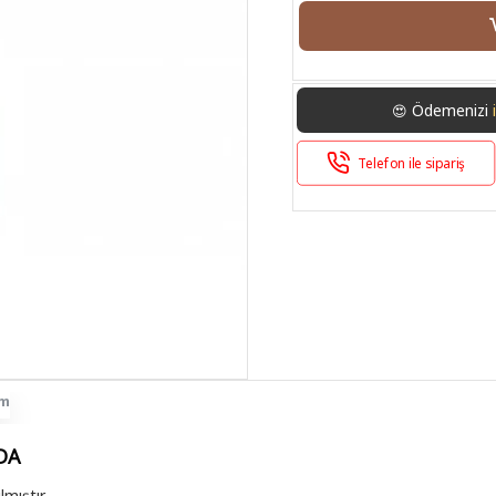
Ödemenizi
😍
Telefon ile sipariş
im
DA
mıştır.