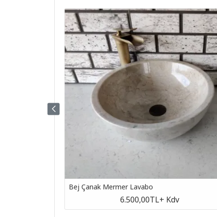
Bej Çanak Mermer Lavabo
v
6.500,00TL
+ Kdv