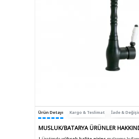
Ürün Detayı
Kargo & Teslimat
İade & Değiş
MUSLUK/BATARYA ÜRÜNLER HAKKIN
¦
Üretimde
yüksek kalite pirinç
malzeme kullanıl