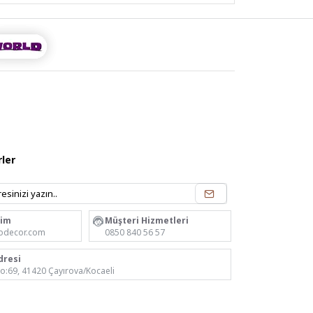
ler
rim
Müşteri Hizmetleri
odecor.com
0850 840 56 57
dresi
No:69, 41420 Çayırova/Kocaeli