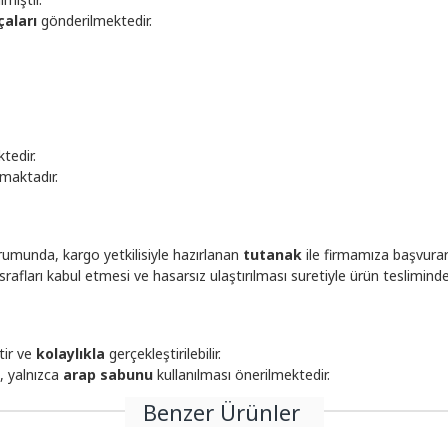
çaları
gönderilmektedir.
tedir.
maktadır.
umunda, kargo yetkilisiyle hazırlanan
tutanak
ile firmamıza başvura
afları kabul etmesi ve hasarsız ulaştırılması suretiyle ürün teslimin
tir ve
kolaylıkla
gerçekleştirilebilir.
, yalnızca
arap sabunu
kullanılması önerilmektedir.
Benzer Ürünler