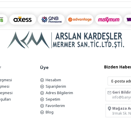
Bizden Haber
r
Üye
leşmesi
Hesabım
eşmesi
Siparişlerim
Geri Bildi
zleşmesi
Adres Bilgilerim
info@bany
şulları
Sepetim
Favorilerim
Mağaza A
Blog
Irmak Sk. 