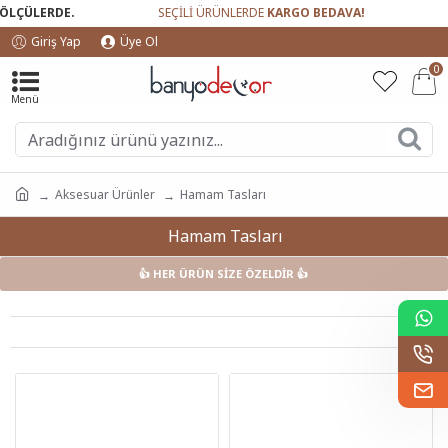
LÇÜLERDE.
SEÇİLİ ÜRÜNLERDE
KARGO BEDAVA!
GÜ
Giriş Yap
Üye Ol
0
Aksesuar Ürünler
Hamam Tasları
Hamam Tasları
👍 HER ÜRÜN SİZE ÖZELDİR 👍