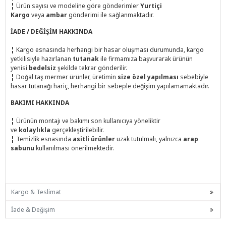
¦
Ürün sayısı ve modeline göre gönderimler
Yurtiçi
Kargo
veya
ambar
gönderimi ile sağlanmaktadır.
İADE / DEĞİŞİM HAKKINDA
¦
Kargo esnasında herhangi bir hasar oluşması durumunda, kargo
yetkilisiyle hazırlanan
tutanak
ile firmamıza başvurarak ürünün
yenisi
bedelsiz
şekilde tekrar gönderilir.
¦
Doğal taş mermer ürünler, üretimin
size özel yapılması
sebebiyle
hasar tutanağı hariç, herhangi bir sebeple değişim yapılamamaktadır.
BAKIMI HAKKINDA
¦
Ürünün montajı ve bakımı son kullanıcıya yöneliktir
ve
kolaylıkla
gerçekleştirilebilir.
¦
Temizlik esnasında
asitli ürünler
uzak tutulmalı, yalnızca
arap
sabunu
kullanılması önerilmektedir.
Kargo & Teslimat
İade & Değişim