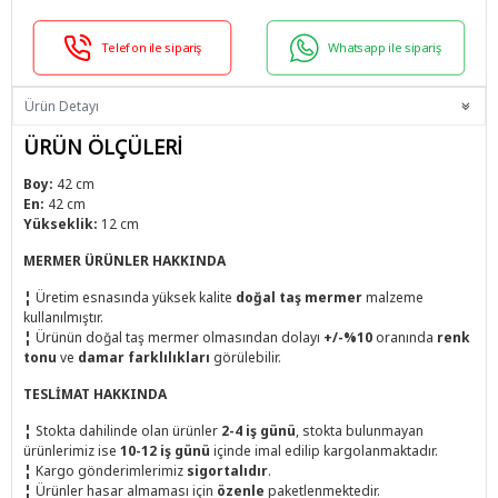
Telefon ile sipariş
Whatsapp ile sipariş
Ürün Detayı
ÜRÜN ÖLÇÜLERİ
Boy:
42 cm
En:
42 cm
Yükseklik:
12 cm
MERMER ÜRÜNLER HAKKINDA
¦
Üretim esnasında yüksek kalite
doğal taş mermer
malzeme
kullanılmıştır.
¦
Ürünün doğal taş mermer olmasından dolayı
+/-%10
oranında
renk
tonu
ve
damar farklılıkları
görülebilir.
TESLİMAT HAKKINDA
¦
Stokta dahilinde olan ürünler
2-4 iş günü
, stokta bulunmayan
ürünlerimiz ise
10-12 iş günü
içinde imal edilip kargolanmaktadır.
¦
Kargo gönderimlerimiz
sigortalıdır
.
¦
Ürünler hasar almaması için
özenle
paketlenmektedir.