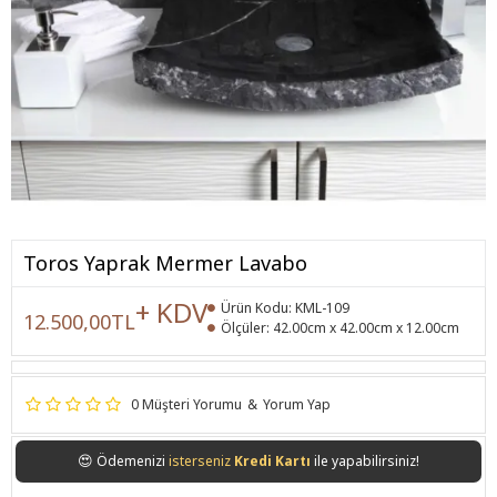
Toros Yaprak Mermer Lavabo
+ KDV
Ürün Kodu:
KML-109
12.500,00TL
Ölçüler:
42.00cm x 42.00cm x 12.00cm
0 Müşteri Yorumu
&
Yorum Yap
😍
Ödemenizi
isterseniz
Kredi Kartı
ile yapabilirsiniz!