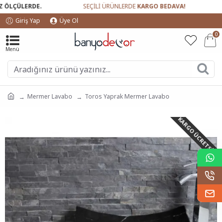
LÇÜLERDE.
SEÇİLİ ÜRÜNLERDE
KARGO BEDAVA!
G
Giriş Yap
Üye Ol
0
Mermer Lavabo
Toros Yaprak Mermer Lavabo
KARGO ÜCRETSIZ!