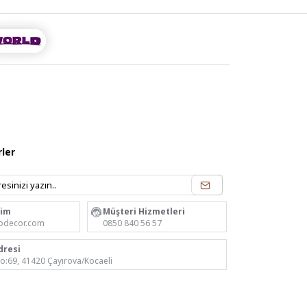
ler
rim
Müşteri Hizmetleri
odecor.com
0850 840 56 57
dresi
No:69, 41420 Çayırova/Kocaeli