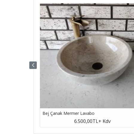
Bej Çanak Mermer Lavabo
v
6.500,00TL
+ Kdv