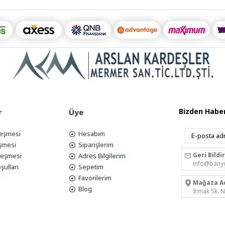
Bizden Haber
r
Üye
leşmesi
Hesabım
eşmesi
Siparişlerim
Geri Bildi
zleşmesi
Adres Bilgilerim
info@bany
şulları
Sepetim
Favorilerim
Mağaza A
Blog
Irmak Sk. 