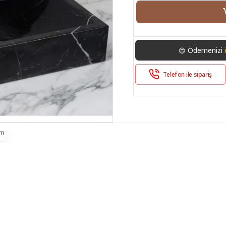
Ödemenizi
😍
Telefon ile sipariş
im