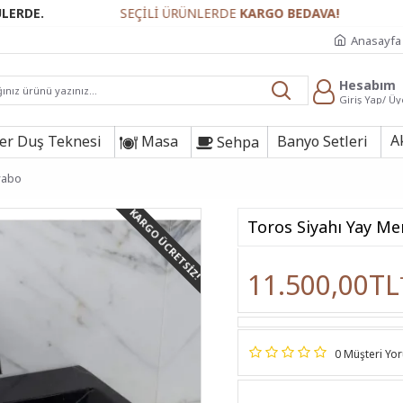
SEÇİLİ ÜRÜNLERDE
KARGO BEDAVA!
GÜVENL
Anasayfa
Hesabım
Giriş Yap/ Üy
A
r Duş Teknesi
Masa
Banyo Setleri
Sehpa
vabo
KARGO ÜCRETSIZ!
Toros Siyahı Yay M
11.500,00TL
0 Müşteri Yo