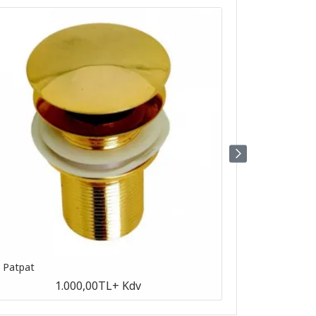
n Patpat
Antik Patpat
1.000,00TL
+ Kdv