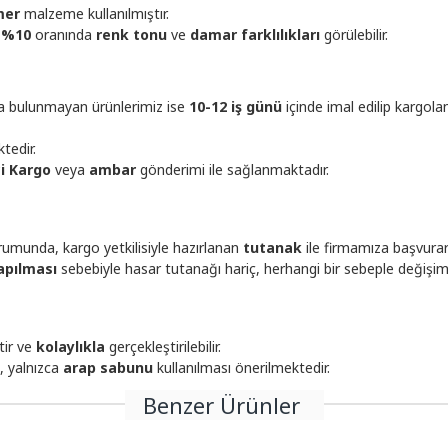
mer
malzeme kullanılmıştır.
-%10
oranında
renk tonu
ve
damar farklılıkları
görülebilir.
ta bulunmayan ürünlerimiz ise
10-12 iş günü
içinde imal edilip kargola
tedir.
çi Kargo
veya
ambar
gönderimi ile sağlanmaktadır.
umunda, kargo yetkilisiyle hazırlanan
tutanak
ile firmamıza başvura
apılması
sebebiyle hasar tutanağı hariç, herhangi bir sebeple değişi
tir ve
kolaylıkla
gerçekleştirilebilir.
, yalnızca
arap sabunu
kullanılması önerilmektedir.
Benzer Ürünler