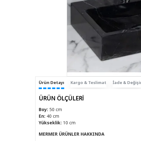
Ürün Detayı
Kargo & Teslimat
İade & Değiş
ÜRÜN ÖLÇÜLERİ
Boy:
50 cm
En:
40 cm
Yükseklik:
10 cm
MERMER ÜRÜNLER HAKKINDA