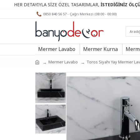
R DETAYIYLA SİZE ÖZEL TASARIMLAR,
İSTEDİĞİNİZ ÖLÇÜLERDE.
0850 840 56 57 - Çağrı Merkezi (08:00 - 00:00)
Mermer Lavabo
Mermer Kurna
Merme
Mermer Lavabo
Toros Siyahı Yay Mermer La