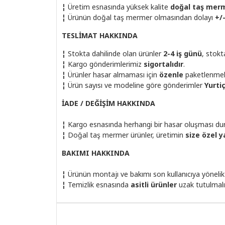
¦
Üretim esnasında yüksek kalite
doğal taş mer
¦
Ürünün doğal taş mermer olmasından dolayı
+/
TESLİMAT HAKKINDA
¦
Stokta dahilinde olan ürünler
2-4 iş günü
, stok
¦
Kargo gönderimlerimiz
sigortalıdır
.
¦
Ürünler hasar almaması için
özenle
paketlenmek
¦
Ürün sayısı ve modeline göre gönderimler
Yurti
İADE / DEĞİŞİM HAKKINDA
¦
Kargo esnasında herhangi bir hasar oluşması dur
¦
Doğal taş mermer ürünler, üretimin
size özel y
BAKIMI HAKKINDA
¦
Ürünün montajı ve bakımı son kullanıcıya yönelik
¦
Temizlik esnasında
asitli ürünler
uzak tutulmalı