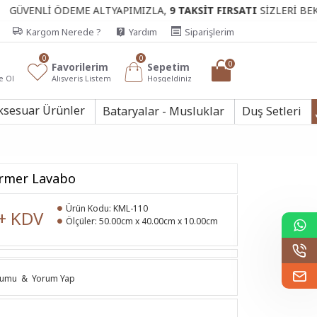
İ ÖDEME ALTYAPIMIZLA,
9 TAKSİT FIRSATI
SİZLERİ BEKLİYOR.
Kargom Nerede ?
Yardım
Siparişlerim
0
0
0
Favorilerim
Sepetim
e Ol
Alışveriş Listem
Hoşgeldiniz
ksesuar Ürünler
Bataryalar - Musluklar
Duş Setleri
ermer Lavabo
Ürün Kodu:
KML-110
+ KDV
Ölçüler:
50.00cm x 40.00cm x 10.00cm
rumu
&
Yorum Yap