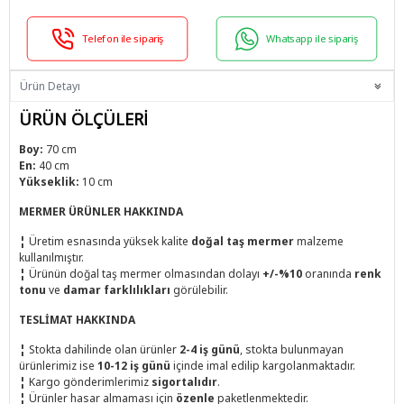
Telefon ile sipariş
Whatsapp ile sipariş
Ürün Detayı
ÜRÜN ÖLÇÜLERİ
Boy:
70 cm
En:
40 cm
Yükseklik:
10 cm
MERMER ÜRÜNLER HAKKINDA
¦
Üretim esnasında yüksek kalite
doğal taş mermer
malzeme
kullanılmıştır.
¦
Ürünün doğal taş mermer olmasından dolayı
+/-%10
oranında
renk
tonu
ve
damar farklılıkları
görülebilir.
TESLİMAT HAKKINDA
¦
Stokta dahilinde olan ürünler
2-4 iş günü
, stokta bulunmayan
ürünlerimiz ise
10-12 iş günü
içinde imal edilip kargolanmaktadır.
¦
Kargo gönderimlerimiz
sigortalıdır
.
¦
Ürünler hasar almaması için
özenle
paketlenmektedir.