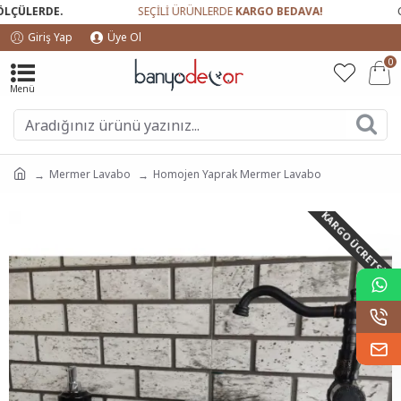
ÜLERDE.
SEÇİLİ ÜRÜNLERDE
KARGO BEDAVA!
GÜV
Giriş Yap
Üye Ol
0
Mermer Lavabo
Homojen Yaprak Mermer Lavabo
KARGO ÜCRETSIZ!