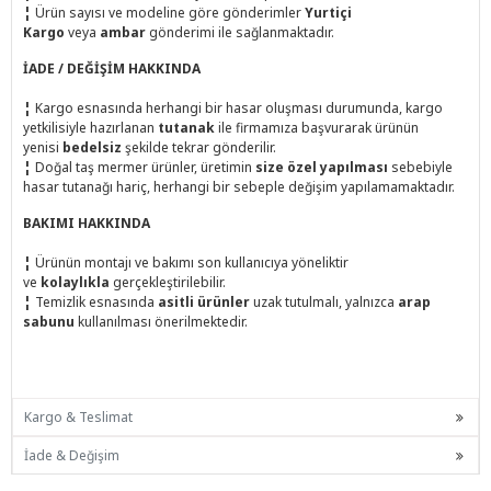
¦
Ürün sayısı ve modeline göre gönderimler
Yurtiçi
Kargo
veya
ambar
gönderimi ile sağlanmaktadır.
İADE / DEĞİŞİM HAKKINDA
¦
Kargo esnasında herhangi bir hasar oluşması durumunda, kargo
yetkilisiyle hazırlanan
tutanak
ile firmamıza başvurarak ürünün
yenisi
bedelsiz
şekilde tekrar gönderilir.
¦
Doğal taş mermer ürünler, üretimin
size özel yapılması
sebebiyle
hasar tutanağı hariç, herhangi bir sebeple değişim yapılamamaktadır.
BAKIMI HAKKINDA
¦
Ürünün montajı ve bakımı son kullanıcıya yöneliktir
ve
kolaylıkla
gerçekleştirilebilir.
¦
Temizlik esnasında
asitli ürünler
uzak tutulmalı, yalnızca
arap
sabunu
kullanılması önerilmektedir.
Kargo & Teslimat
İade & Değişim