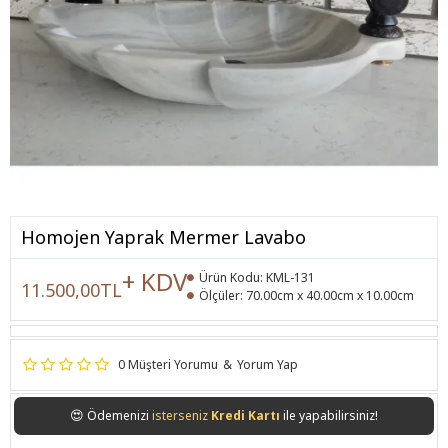
Homojen Yaprak Mermer Lavabo
+ KDV
Ürün Kodu:
KML-131
11.500,00TL
Ölçüler:
70.00cm x 40.00cm x 10.00cm
0 Müşteri Yorumu
&
Yorum Yap
😍
Ödemenizi
isterseniz
Kredi Kartı
ile yapabilirsiniz!