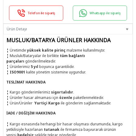
Telefon ile sipariş
Whatsapp ile sipariş
Ürün Detayı
MUSLUK/BATARYA ÜRÜNLER HAKKINDA
¦
Üretimde
yüksek kalite pirinç
malzeme kullanılmıştır.
¦
Musluk/Bataryalar ile birlikte
tüm bağlantı
parçaları
gönderilmektedir.
¦
Ürünlerimiz
5 yıl
boyunca garantilidir.
¦
ISO9001
kalite yönetim sistemine uygundur.
TESLİMAT HAKKINDA
¦
Kargo gönderimlerimiz
sigortalıdır
.
¦
Ürünler hasar almaması için
özenle
paketlenmektedir.
¦
Ürün/Ürünler
Yurtiçi Kargo
ile
gönderim sağlanmaktadır.
İADE / DEĞİŞİM HAKKINDA
¦
Kargo esnasında herhangi bir hasar oluşması durumunda, kargo
yetkilisiyle hazırlanan
tutanak
ile firmamıza başvurarak ürünün
yenisi
bedelsiz
şekilde tekrar gönderilir.