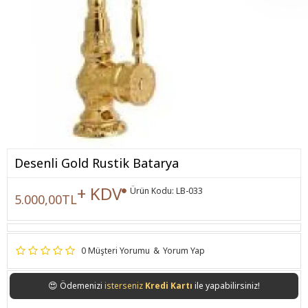
Desenli Gold Rustik Batarya
+ KDV
Ürün Kodu:
LB-033
5.000,00TL
0 Müşteri Yorumu
&
Yorum Yap
😍
Ödemenizi
isterseniz
Kredi Kartı
ile yapabilirsiniz!