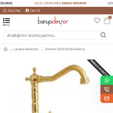
LERDE.
SEÇİLİ ÜRÜNLERDE
KARGO BEDAVA!
GÜVEN
Giriş Yap
Üye Ol
0
Lavabo Bataryası
Desenli Gold Rustik Batarya
KARGO ÜCRETSIZ!