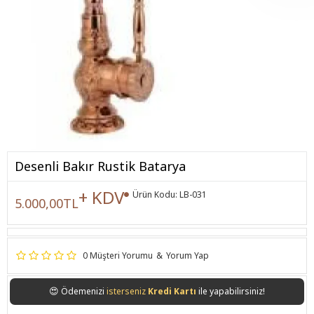
Desenli Bakır Rustik Batarya
+ KDV
Ürün Kodu:
LB-031
5.000,00TL
0 Müşteri Yorumu
&
Yorum Yap
😍
Ödemenizi
isterseniz
Kredi Kartı
ile yapabilirsiniz!