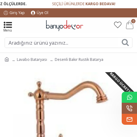
 ÖLÇÜLERDE.
SEÇİLİ ÜRÜNLERDE
KARGO BEDAVA!
Giriş Yap
Üye Ol
0
Lavabo Bataryası
Desenli Bakır Rustik Batarya
KARGO ÜCRETSIZ!