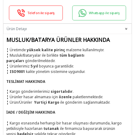
Telefon ile sipariş
Whatsapp ile sipariş
Ürün Detayı
MUSLUK/BATARYA ÜRÜNLER HAKKINDA
¦
Üretimde
yüksek kalite pirinç
malzeme kullanılmıştır.
¦
Musluk/Bataryalar ile birlikte
tüm bağlantı
parçaları
gönderilmektedir.
¦
Ürünlerimiz
5 yıl
boyunca garantilidir.
¦
ISO9001
kalite yönetim sistemine uygundur.
TESLİMAT HAKKINDA
¦
Kargo gönderimlerimiz
sigortalıdır
.
¦
Ürünler hasar almaması için
özenle
paketlenmektedir.
¦
Ürün/Ürünler
Yurtiçi Kargo
ile
gönderim sağlanmaktadır.
İADE / DEĞİŞİM HAKKINDA
¦
Kargo esnasında herhangi bir hasar oluşması durumunda, kargo
yetkilisiyle hazırlanan
tutanak
ile firmamıza başvurarak ürünün
yenisi
bedelsiz
şekilde tekrar gönderilir.