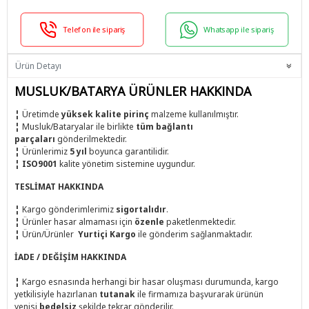
Telefon ile sipariş
Whatsapp ile sipariş
Ürün Detayı
MUSLUK/BATARYA ÜRÜNLER HAKKINDA
¦
Üretimde
yüksek kalite pirinç
malzeme kullanılmıştır.
¦
Musluk/Bataryalar ile birlikte
tüm bağlantı
parçaları
gönderilmektedir.
¦
Ürünlerimiz
5 yıl
boyunca garantilidir.
¦
ISO9001
kalite yönetim sistemine uygundur.
TESLİMAT HAKKINDA
¦
Kargo gönderimlerimiz
sigortalıdır
.
¦
Ürünler hasar almaması için
özenle
paketlenmektedir.
¦
Ürün/Ürünler
Yurtiçi Kargo
ile
gönderim sağlanmaktadır.
İADE / DEĞİŞİM HAKKINDA
¦
Kargo esnasında herhangi bir hasar oluşması durumunda, kargo
yetkilisiyle hazırlanan
tutanak
ile firmamıza başvurarak ürünün
yenisi
bedelsiz
şekilde tekrar gönderilir.