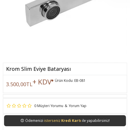
Krom Slim Eviye Bataryası
+ KDV
Ürün Kodu:
EB-081
3.500,00TL
0 Müşteri Yorumu
&
Yorum Yap
😍
Ödemenizi
isterseniz
Kredi Kartı
ile yapabilirsiniz!