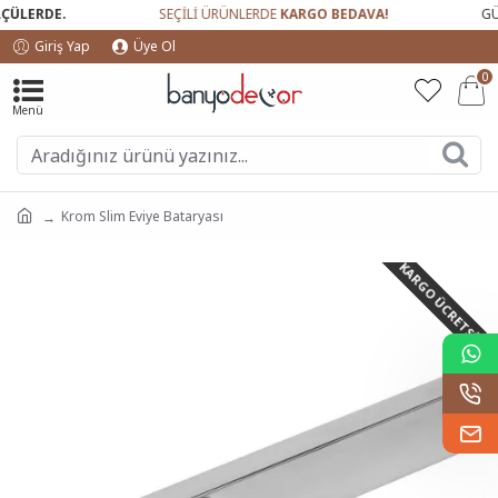
LERDE.
SEÇİLİ ÜRÜNLERDE
KARGO BEDAVA!
GÜVEN
Giriş Yap
Üye Ol
0
Krom Slim Eviye Bataryası
KARGO ÜCRETSIZ!