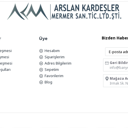
Bizden Haber
r
Üye
leşmesi
Hesabım
eşmesi
Siparişlerim
Geri Bildi
zleşmesi
Adres Bilgilerim
info@bany
şulları
Sepetim
Favorilerim
Mağaza A
Blog
Irmak Sk. 