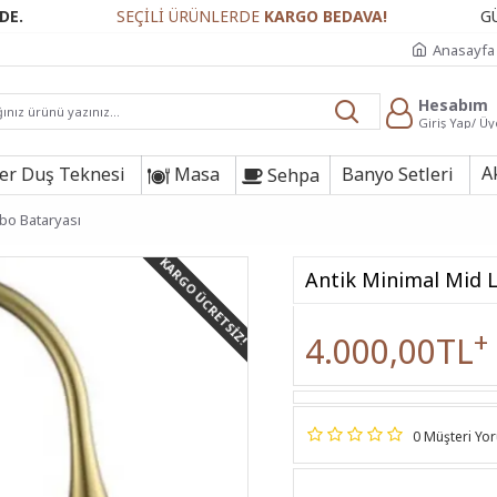
SEÇİLİ ÜRÜNLERDE
KARGO BEDAVA!
GÜVENLİ 
Anasayfa
Hesabım
Giriş Yap/ Üy
A
r Duş Teknesi
Masa
Banyo Setleri
Sehpa
bo Bataryası
KARGO ÜCRETSIZ!
Antik Minimal Mid 
+
4.000,00TL
0 Müşteri Yo