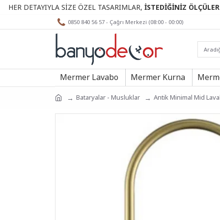
ETAYIYLA SİZE ÖZEL TASARIMLAR,
İSTEDİĞİNİZ ÖLÇÜLERDE.
0850 840 56 57 - Çağrı Merkezi (08:00 - 00:00)
Mermer Lavabo
Mermer Kurna
Merme
Bataryalar - Musluklar
Antik Minimal Mid Lava