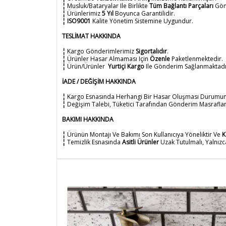
¦
Musluk/Bataryalar Ile Birlikte
Tüm Bağlantı Parçaları
Gön
¦
Ürünlerimiz
5 Yıl
Boyunca Garantilidir.
¦
ISO9001
Kalite Yönetim Sistemine Uygundur.
TESLİMAT HAKKINDA
¦
Kargo Gönderimlerimiz
Sigortalıdır
.
¦
Ürünler Hasar Almaması Için
Özenle
Paketlenmektedir.
¦
Ürün/Ürünler
Yurtiçi Kargo
Ile
Gönderim Sağlanmaktadı
İADE / DEĞİŞİM HAKKINDA
¦
Kargo Esnasında Herhangi Bir Hasar Oluşması Durumunda
¦
Değişim Talebi, Tüketici Tarafından Gönderim Masrafları
BAKIMI HAKKINDA
¦
Ürünün Montajı Ve Bakımı Son Kullanıcıya Yöneliktir Ve
K
¦
Temizlik Esnasında
Asitli Ürünler
Uzak Tutulmalı, Yalnız