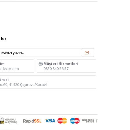
ler
rim
Müşteri Hizmetleri
odecor.com
0850 840 56 57
dresi
No:69, 41420 Çayırova/Kocaeli