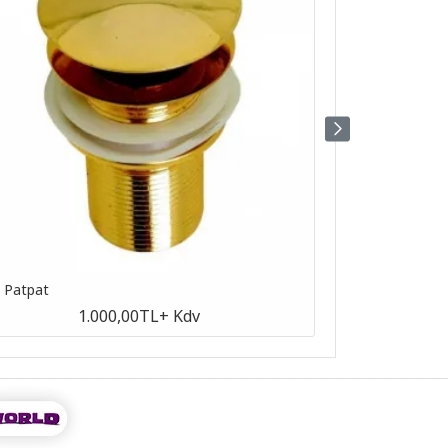
n Patpat
Antik Patpat
1.000,00TL
+ Kdv