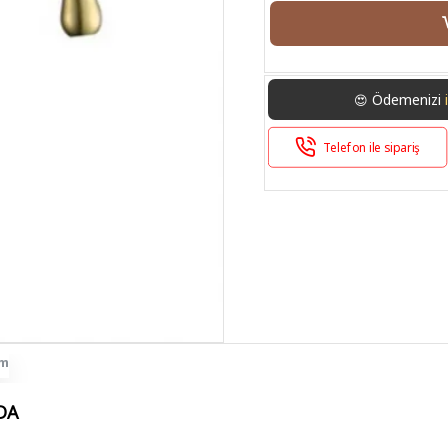
Ödemenizi
😍
Telefon ile sipariş
im
DA