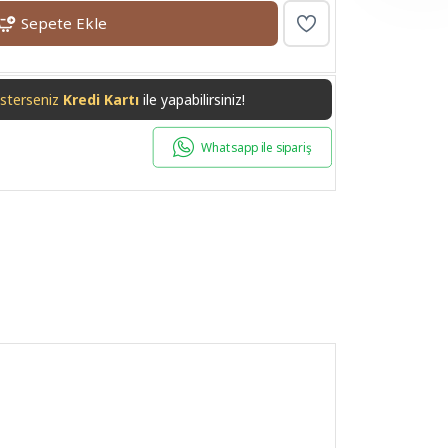
Sepete Ekle
isterseniz
Havale/EFT
ile yapabilirsiniz!
Whatsapp ile sipariş