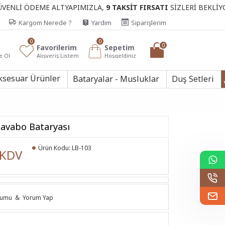
ÖDEME ALTYAPIMIZLA,
9 TAKSİT FIRSATI
SİZLERİ BEKLİYOR.
Kargom Nerede ?
Yardım
Siparişlerim
0
0
0
Favorilerim
Sepetim
e Ol
Alışveriş Listem
Hoşgeldiniz
ksesuar Ürünler
Bataryalar - Musluklar
Duş Setleri
Lavabo Bataryası
Ürün Kodu:
LB-103
 KDV
rumu
&
Yorum Yap