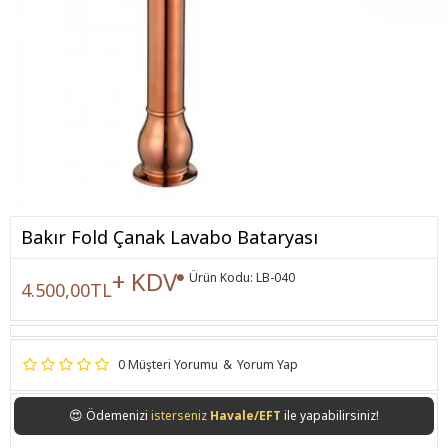
Bakır Fold Çanak Lavabo Bataryası
+ KDV
Ürün Kodu:
LB-040
4.500,00TL
0 Müşteri Yorumu
&
Yorum Yap
😍
Ödemenizi
isterseniz
Havale/EFT
ile yapabilirsiniz!