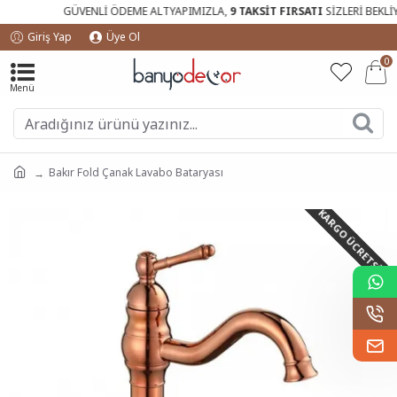
GÜVENLİ ÖDEME ALTYAPIMIZLA,
9 TAKSİT FIRSATI
SİZLERİ BEKLİYO
Giriş Yap
Üye Ol
0
Bakır Fold Çanak Lavabo Bataryası
KARGO ÜCRETSIZ!