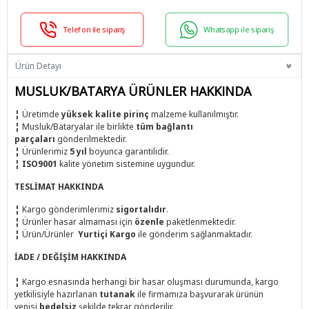
Telefon ile sipariş
Whatsapp ile sipariş
Ürün Detayı
MUSLUK/BATARYA ÜRÜNLER HAKKINDA
¦
Üretimde
yüksek kalite pirinç
malzeme kullanılmıştır.
¦
Musluk/Bataryalar ile birlikte
tüm bağlantı
parçaları
gönderilmektedir.
¦
Ürünlerimiz
5 yıl
boyunca garantilidir.
¦
ISO9001
kalite yönetim sistemine uygundur.
TESLİMAT HAKKINDA
¦
Kargo gönderimlerimiz
sigortalıdır
.
¦
Ürünler hasar almaması için
özenle
paketlenmektedir.
¦
Ürün/Ürünler
Yurtiçi Kargo
ile
gönderim sağlanmaktadır.
İADE / DEĞİŞİM HAKKINDA
¦
Kargo esnasında herhangi bir hasar oluşması durumunda, kargo
yetkilisiyle hazırlanan
tutanak
ile firmamıza başvurarak ürünün
yenisi
bedelsiz
şekilde tekrar gönderilir.