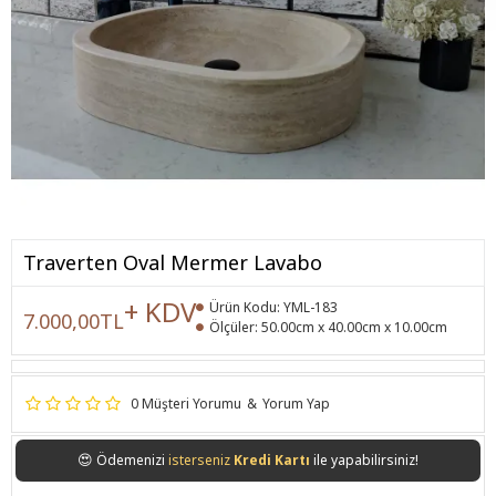
Traverten Oval Mermer Lavabo
+ KDV
Ürün Kodu:
YML-183
7.000,00TL
Ölçüler:
50.00cm x 40.00cm x 10.00cm
0 Müşteri Yorumu
&
Yorum Yap
😍
Ödemenizi
isterseniz
Kredi Kartı
ile yapabilirsiniz!