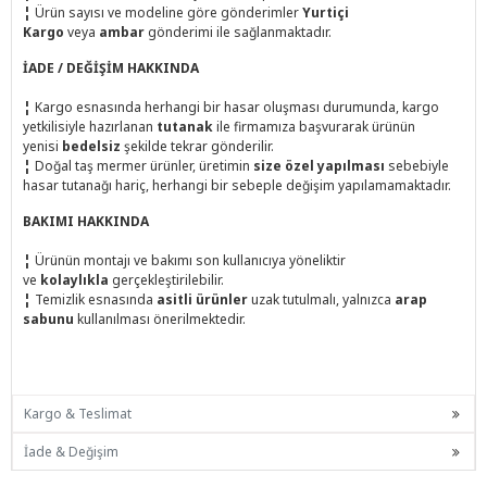
¦
Ürün sayısı ve modeline göre gönderimler
Yurtiçi
Kargo
veya
ambar
gönderimi ile sağlanmaktadır.
İADE / DEĞİŞİM HAKKINDA
¦
Kargo esnasında herhangi bir hasar oluşması durumunda, kargo
yetkilisiyle hazırlanan
tutanak
ile firmamıza başvurarak ürünün
yenisi
bedelsiz
şekilde tekrar gönderilir.
¦
Doğal taş mermer ürünler, üretimin
size özel yapılması
sebebiyle
hasar tutanağı hariç, herhangi bir sebeple değişim yapılamamaktadır.
BAKIMI HAKKINDA
¦
Ürünün montajı ve bakımı son kullanıcıya yöneliktir
ve
kolaylıkla
gerçekleştirilebilir.
¦
Temizlik esnasında
asitli ürünler
uzak tutulmalı, yalnızca
arap
sabunu
kullanılması önerilmektedir.
Kargo & Teslimat
İade & Değişim