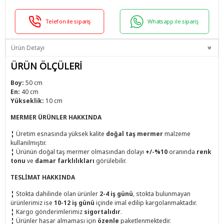
Telefon ile sipariş
Whatsapp ile sipariş
Ürün Detayı
ÜRÜN ÖLÇÜLERİ
Boy:
50 cm
En:
40 cm
Yükseklik:
10 cm
MERMER ÜRÜNLER HAKKINDA
¦
Üretim esnasında yüksek kalite
doğal taş mermer
malzeme
kullanılmıştır.
¦
Ürünün doğal taş mermer olmasından dolayı
+/-%10
oranında
renk
tonu
ve
damar farklılıkları
görülebilir.
TESLİMAT HAKKINDA
¦
Stokta dahilinde olan ürünler
2-4 iş günü
, stokta bulunmayan
ürünlerimiz ise
10-12 iş günü
içinde imal edilip kargolanmaktadır.
¦
Kargo gönderimlerimiz
sigortalıdır
.
¦
Ürünler hasar almaması için
özenle
paketlenmektedir.