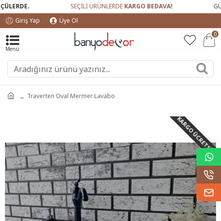
LERDE.
SEÇİLİ ÜRÜNLERDE
KARGO BEDAVA!
GÜVEN
Giriş Yap
Üye Ol
0
Traverten Oval Mermer Lavabo
KARGO ÜCRETSIZ!