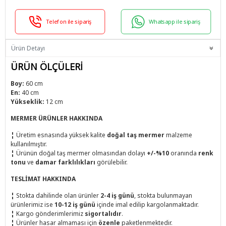
Telefon ile sipariş
Whatsapp ile sipariş
Ürün Detayı
ÜRÜN ÖLÇÜLERİ
Boy:
60 cm
En:
40 cm
Yükseklik:
12 cm
MERMER ÜRÜNLER HAKKINDA
¦
Üretim esnasında yüksek kalite
doğal taş mermer
malzeme
kullanılmıştır.
¦
Ürünün doğal taş mermer olmasından dolayı
+/-%10
oranında
renk
tonu
ve
damar farklılıkları
görülebilir.
TESLİMAT HAKKINDA
¦
Stokta dahilinde olan ürünler
2-4 iş günü
, stokta bulunmayan
ürünlerimiz ise
10-12 iş günü
içinde imal edilip kargolanmaktadır.
¦
Kargo gönderimlerimiz
sigortalıdır
.
¦
Ürünler hasar almaması için
özenle
paketlenmektedir.