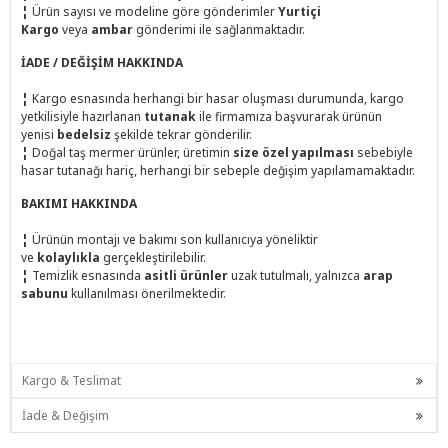
¦
Ürün sayısı ve modeline göre gönderimler
Yurtiçi
Kargo
veya
ambar
gönderimi ile sağlanmaktadır.
İADE / DEĞİŞİM HAKKINDA
¦
Kargo esnasında herhangi bir hasar oluşması durumunda, kargo
yetkilisiyle hazırlanan
tutanak
ile firmamıza başvurarak ürünün
yenisi
bedelsiz
şekilde tekrar gönderilir.
¦
Doğal taş mermer ürünler, üretimin
size özel yapılması
sebebiyle
hasar tutanağı hariç, herhangi bir sebeple değişim yapılamamaktadır.
BAKIMI HAKKINDA
¦
Ürünün montajı ve bakımı son kullanıcıya yöneliktir
ve
kolaylıkla
gerçekleştirilebilir.
¦
Temizlik esnasında
asitli ürünler
uzak tutulmalı, yalnızca
arap
sabunu
kullanılması önerilmektedir.
Kargo & Teslimat
İade & Değişim