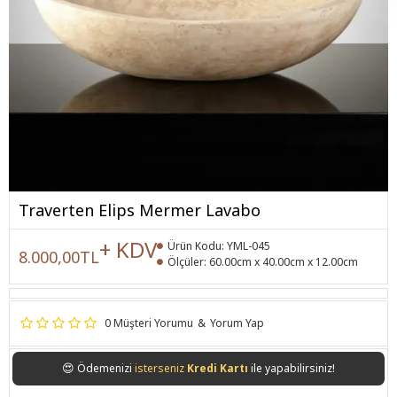
Traverten Elips Mermer Lavabo
+ KDV
Ürün Kodu:
YML-045
8.000,00TL
Ölçüler:
60.00cm x 40.00cm x 12.00cm
0 Müşteri Yorumu
&
Yorum Yap
😍
Ödemenizi
isterseniz
Kredi Kartı
ile yapabilirsiniz!