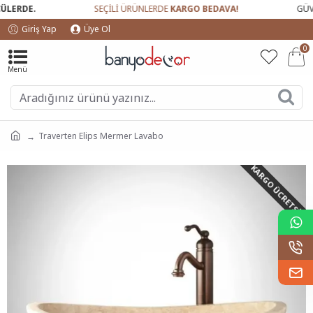
ERDE.
SEÇİLİ ÜRÜNLERDE
KARGO BEDAVA!
GÜVEN
Giriş Yap
Üye Ol
0
Traverten Elips Mermer Lavabo
KARGO ÜCRETSIZ!