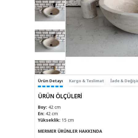
Ürün Detayı
Kargo & Teslimat
İade & Değiş
ÜRÜN ÖLÇÜLERİ
Boy:
42 cm
En:
42 cm
Yükseklik:
15 cm
MERMER ÜRÜNLER HAKKINDA