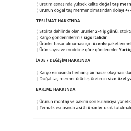
¦
Üretim esnasında yüksek kalite
doğal taş mer
¦
Ürünün doğal taş mermer olmasından dolayı
+/
TESLİMAT HAKKINDA
¦
Stokta dahilinde olan ürünler
2-4 iş günü
, stok
¦
Kargo gönderimlerimiz
sigortalıdır
.
¦
Ürünler hasar almaması için
özenle
paketlenmek
¦
Ürün sayısı ve modeline göre gönderimler
Yurti
İADE / DEĞİŞİM HAKKINDA
¦
Kargo esnasında herhangi bir hasar oluşması dur
¦
Doğal taş mermer ürünler, üretimin
size özel y
BAKIMI HAKKINDA
¦
Ürünün montajı ve bakımı son kullanıcıya yönelik
¦
Temizlik esnasında
asitli ürünler
uzak tutulmalı