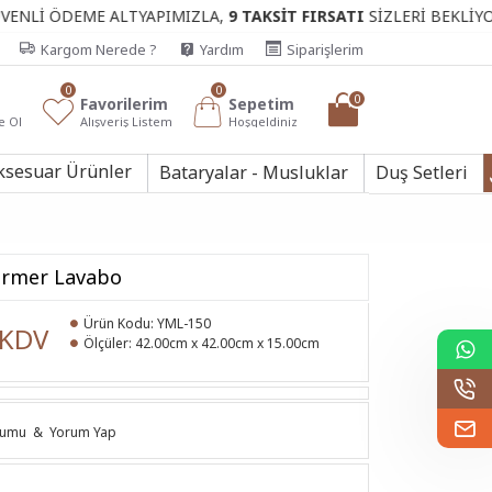
EME ALTYAPIMIZLA,
9 TAKSİT FIRSATI
SİZLERİ BEKLİYOR.
Kargom Nerede ?
Yardım
Siparişlerim
0
0
0
Favorilerim
Sepetim
e Ol
Alışveriş Listem
Hoşgeldiniz
ksesuar Ürünler
Bataryalar - Musluklar
Duş Setleri
ermer Lavabo
Ürün Kodu:
YML-150
 KDV
Ölçüler:
42.00cm x 42.00cm x 15.00cm
rumu
&
Yorum Yap