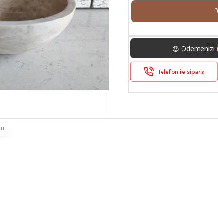
Ödemenizi
😍
Telefon ile sipariş
im