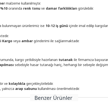
mer
malzeme kullanılmıştır.
-%10
oranında
renk tonu
ve
damar farklılıkları
görülebilir.
ta bulunmayan ürünlerimiz ise
10-12 iş günü
içinde imal edilip kargola
tedir.
çi Kargo
veya
ambar
gönderimi ile sağlanmaktadır.
umunda, kargo yetkilisiyle hazırlanan
tutanak
ile firmamıza başvura
apılması
sebebiyle hasar tutanağı hariç, herhangi bir sebeple değişi
tir ve
kolaylıkla
gerçekleştirilebilir.
, yalnızca
arap sabunu
kullanılması önerilmektedir.
Benzer Ürünler