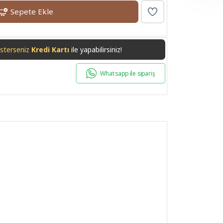
Sepete Ekle
isterseniz
Havale/EFT
ile yapabilirsiniz!
Whatsapp ile sipariş