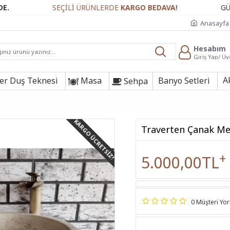
SEÇİLİ ÜRÜNLERDE
KARGO BEDAVA!
GÜVENLİ ÖD
Anasayfa
Hesabım
Giriş Yap/ Üy
A
r Duş Teknesi
Masa
Banyo Setleri
Sehpa
KARGO ÜCRETSIZ!
Traverten Çanak M
+
5.000,00TL
0 Müşteri Yo