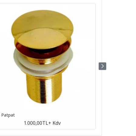
n Patpat
Antik Patpat
1.000,00TL
+ Kdv