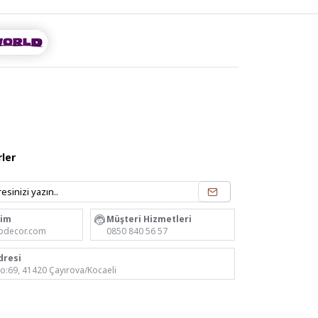
ler
rim
Müşteri Hizmetleri
odecor.com
0850 840 56 57
dresi
No:69, 41420 Çayırova/Kocaeli