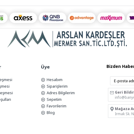
Bizden Haber
r
Üye
leşmesi
Hesabım
eşmesi
Siparişlerim
Geri Bildi
zleşmesi
Adres Bilgilerim
info@bany
şulları
Sepetim
Favorilerim
Mağaza A
Blog
Irmak Sk. 