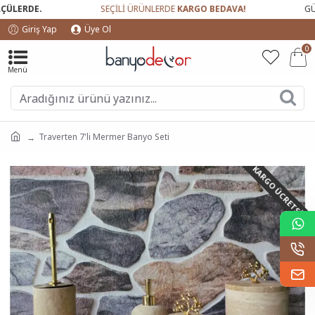
LERDE.
SEÇİLİ ÜRÜNLERDE
KARGO BEDAVA!
GÜVEN
Giriş Yap
Üye Ol
0
Traverten 7'li Mermer Banyo Seti
KARGO ÜCRETSIZ!