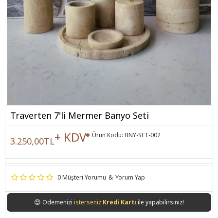
Traverten 7'li Mermer Banyo Seti
+ KDV
Ürün Kodu:
BNY-SET-002
3.250,00TL
0 Müşteri Yorumu
&
Yorum Yap
😍
Ödemenizi
isterseniz
Kredi Kartı
ile yapabilirsiniz!