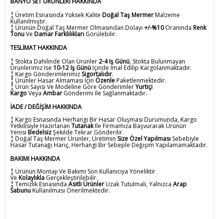
BANYO SET ÜRÜNLERİ HAKKINDA
¦
Üretim Esnasında Yüksek Kalite
Doğal Taş Mermer
Malzeme
Kullanılmıştır.
¦
Ürünün Doğal Taş Mermer Olmasından Dolayı
+/-%10
Oranında
Renk
Tonu
Ve
Damar Farklılıkları
Görülebilir.
TESLİMAT HAKKINDA
¦
Stokta Dahilinde Olan Ürünler
2-4 Iş Günü
, Stokta Bulunmayan
Ürünlerimiz Ise
10-12 Iş Günü
Içinde Imal Edilip Kargolanmaktadır.
¦
Kargo Gönderimlerimiz
Sigortalıdır
.
¦
Ürünler Hasar Almaması Için
Özenle
Paketlenmektedir.
¦
Ürün Sayısı Ve Modeline Göre Gönderimler
Yurtiçi
Kargo
Veya
Ambar
Gönderimi Ile Sağlanmaktadır.
İADE / DEĞİŞİM HAKKINDA
¦
Kargo Esnasında Herhangi Bir Hasar Oluşması Durumunda, Kargo
Yetkilisiyle Hazırlanan
Tutanak
Ile Firmamıza Başvurarak Ürünün
Yenisi
Bedelsiz
Şekilde Tekrar Gönderilir.
¦
Doğal Taş Mermer Ürünler, Üretimin
Size Özel Yapılması
Sebebiyle
Hasar Tutanağı Hariç, Herhangi Bir Sebeple Değişim Yapılamamaktadır.
BAKIMI HAKKINDA
¦
Ürünün Montajı Ve Bakımı Son Kullanıcıya Yöneliktir
Ve
Kolaylıkla
Gerçekleştirilebilir.
¦
Temizlik Esnasında
Asitli Ürünler
Uzak Tutulmalı, Yalnızca
Arap
Sabunu
Kullanılması Önerilmektedir.