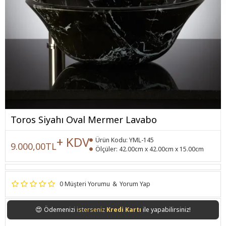
Toros Siyahı Oval Mermer Lavabo
+ KDV
Ürün Kodu:
YML-145
9.000,00TL
Ölçüler:
42.00cm x 42.00cm x 15.00cm
0 Müşteri Yorumu
&
Yorum Yap
😍
Ödemenizi
isterseniz
Kredi Kartı
ile yapabilirsiniz!