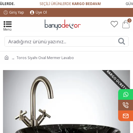
ERDE.
SEÇİLİ ÜRÜNLERDE
KARGO BEDAVA!
GÜVEN
Giriş Yap
Üye Ol
0
Toros Siyahı Oval Mermer Lavabo
KARGO ÜCRETSIZ!