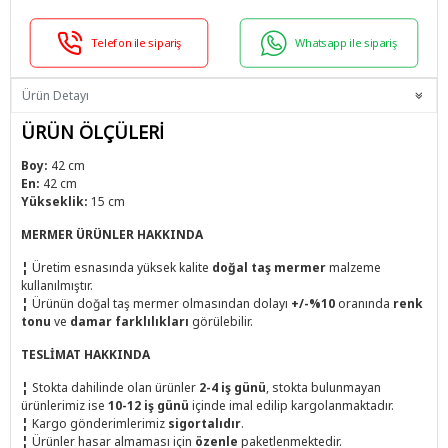
Telefon ile sipariş
Whatsapp ile sipariş
Ürün Detayı
ÜRÜN ÖLÇÜLERİ
Boy:
42 cm
En:
42 cm
Yükseklik:
15 cm
MERMER ÜRÜNLER HAKKINDA
¦
Üretim esnasında yüksek kalite
doğal taş mermer
malzeme
kullanılmıştır.
¦
Ürünün doğal taş mermer olmasından dolayı
+/-%10
oranında
renk
tonu
ve
damar farklılıkları
görülebilir.
TESLİMAT HAKKINDA
¦
Stokta dahilinde olan ürünler
2-4 iş günü
, stokta bulunmayan
ürünlerimiz ise
10-12 iş günü
içinde imal edilip kargolanmaktadır.
¦
Kargo gönderimlerimiz
sigortalıdır
.
¦
Ürünler hasar almaması için
özenle
paketlenmektedir.