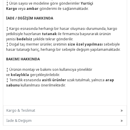
¦
Ürün sayısı ve modeline göre gönderimler
Yurtiçi
Kargo
veya
ambar
gönderimi ile sağlanmaktadır.
İADE / DEĞİŞİM HAKKINDA
¦
Kargo esnasında herhangi bir hasar oluşması durumunda, kargo
yetkilisiyle hazırlanan
tutanak
ile firmamıza başvurarak ürünün
yenisi
bedelsiz
şekilde tekrar gönderilir.
¦
Doğal taş mermer ürünler, üretimin
size özel yapılması
sebebiyle
hasar tutanağı hariç, herhangi bir sebeple değişim yapılamamaktadır.
BAKIMI HAKKINDA
¦
Ürünün montajı ve bakımı son kullanıcıya yöneliktir
ve
kolaylıkla
gerçekleştirilebilir.
¦
Temizlik esnasında
asitli ürünler
uzak tutulmalı, yalnızca
arap
sabunu
kullanılması önerilmektedir.
Kargo & Teslimat
İade & Değişim