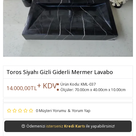
Toros Siyahı Gizli Giderli Mermer Lavabo
+ KDV
Ürün Kodu:
KML-037
14.000,00TL
Ölçüler:
70.00cm x 40.00cm x 10.00cm
0 Müşteri Yorumu
&
Yorum Yap
😍
Ödemenizi
isterseniz
Kredi Kartı
ile yapabilirsiniz!