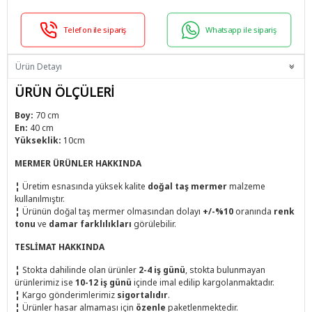
Telefon ile sipariş
Whatsapp ile sipariş
Ürün Detayı
ÜRÜN ÖLÇÜLERİ
Boy:
70 cm
En:
40 cm
Yükseklik:
10cm
MERMER ÜRÜNLER HAKKINDA
¦
Üretim esnasında yüksek kalite
doğal taş mermer
malzeme
kullanılmıştır.
¦
Ürünün doğal taş mermer olmasından dolayı
+/-%10
oranında
renk
tonu
ve
damar farklılıkları
görülebilir.
TESLİMAT HAKKINDA
¦
Stokta dahilinde olan ürünler
2-4 iş günü
, stokta bulunmayan
ürünlerimiz ise
10-12 iş günü
içinde imal edilip kargolanmaktadır.
¦
Kargo gönderimlerimiz
sigortalıdır
.
¦
Ürünler hasar almaması için
özenle
paketlenmektedir.