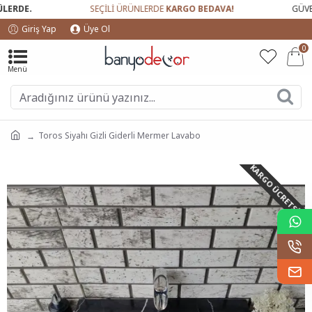
RDE.
SEÇİLİ ÜRÜNLERDE
KARGO BEDAVA!
GÜVENLİ
Giriş Yap
Üye Ol
0
Toros Siyahı Gizli Giderli Mermer Lavabo
KARGO ÜCRETSIZ!