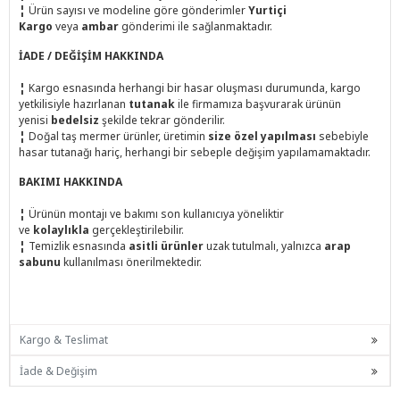
¦
Ürün sayısı ve modeline göre gönderimler
Yurtiçi
Kargo
veya
ambar
gönderimi ile sağlanmaktadır.
İADE / DEĞİŞİM HAKKINDA
¦
Kargo esnasında herhangi bir hasar oluşması durumunda, kargo
yetkilisiyle hazırlanan
tutanak
ile firmamıza başvurarak ürünün
yenisi
bedelsiz
şekilde tekrar gönderilir.
¦
Doğal taş mermer ürünler, üretimin
size özel yapılması
sebebiyle
hasar tutanağı hariç, herhangi bir sebeple değişim yapılamamaktadır.
BAKIMI HAKKINDA
¦
Ürünün montajı ve bakımı son kullanıcıya yöneliktir
ve
kolaylıkla
gerçekleştirilebilir.
¦
Temizlik esnasında
asitli ürünler
uzak tutulmalı, yalnızca
arap
sabunu
kullanılması önerilmektedir.
Kargo & Teslimat
İade & Değişim