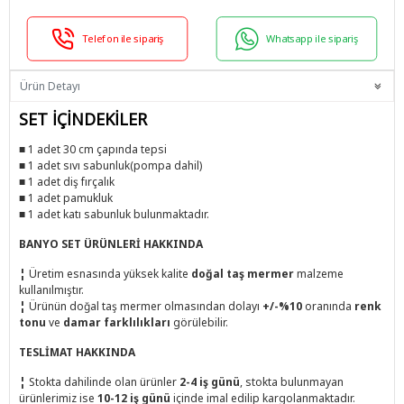
Telefon ile sipariş
Whatsapp ile sipariş
Ürün Detayı
SET İÇİNDEKİLER
■ 1 adet 30 cm çapında tepsi
■ 1 adet sıvı sabunluk(pompa dahil)
■ 1 adet diş fırçalık
■ 1 adet pamukluk
■ 1 adet katı sabunluk bulunmaktadır.
BANYO SET ÜRÜNLERİ HAKKINDA
¦
Üretim esnasında yüksek kalite
doğal taş mermer
malzeme
kullanılmıştır.
¦
Ürünün doğal taş mermer olmasından dolayı
+/-%10
oranında
renk
tonu
ve
damar farklılıkları
görülebilir.
TESLİMAT HAKKINDA
¦
Stokta dahilinde olan ürünler
2-4 iş günü
, stokta bulunmayan
ürünlerimiz ise
10-12 iş günü
içinde imal edilip kargolanmaktadır.