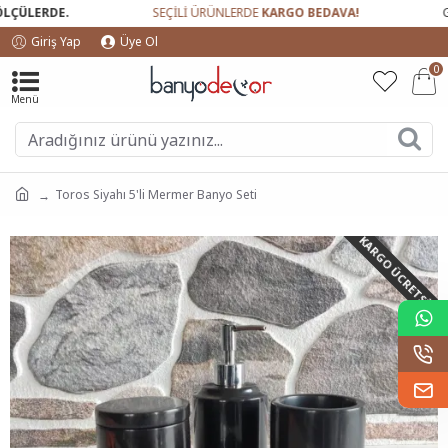
ÜLERDE.
SEÇİLİ ÜRÜNLERDE
KARGO BEDAVA!
GÜVE
Giriş Yap
Üye Ol
0
Toros Siyahı 5'li Mermer Banyo Seti
KARGO ÜCRETSIZ!