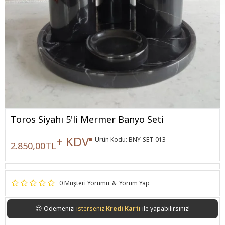
Toros Siyahı 5'li Mermer Banyo Seti
+ KDV
Ürün Kodu:
BNY-SET-013
2.850,00TL
0 Müşteri Yorumu
&
Yorum Yap
😍
Ödemenizi
isterseniz
Kredi Kartı
ile yapabilirsiniz!