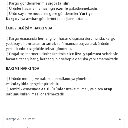
¦
Kargo gönderimlerimiz
sigortalıdır
.
¦
Ürünler hasar almaması için
özenle
paketlenmektedir.
¦
Ürün sayısı ve modeline göre gönderimler
Yurtiçi
Kargo
veya
ambar
gönderimi ile sağlanmaktadır.
İADE / DEĞİŞİM HAKKINDA
¦
Kargo esnasında herhangi bir hasar oluşması durumunda, kargo
yetkilisiyle hazırlanan
tutanak
ile firmamıza başvurarak ürünün
yenisi
bedelsiz
şekilde tekrar gönderilir.
¦
Doğal taş mermer ürünler, üretimin
size özel yapılması
sebebiyle
hasar tutanağı hariç, herhangi bir sebeple değişim yapılamamaktadır.
BAKIMI HAKKINDA
¦
Ürünün montajı ve bakımı son kullanıcıya yöneliktir
ve
kolaylıkla
gerçekleştirilebilir.
¦
Temizlik esnasında
asitli ürünler
uzak tutulmalı, yalnızca
arap
sabunu
kullanılması önerilmektedir.
Kargo & Teslimat