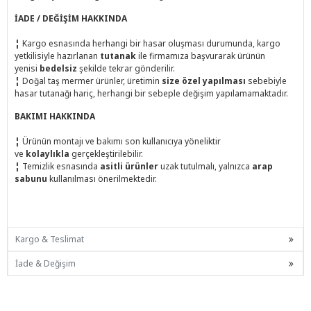
İADE / DEĞİŞİM HAKKINDA
¦
Kargo esnasında herhangi bir hasar oluşması durumunda, kargo
yetkilisiyle hazırlanan
tutanak
ile firmamıza başvurarak ürünün
yenisi
bedelsiz
şekilde tekrar gönderilir.
¦
Doğal taş mermer ürünler, üretimin
size özel yapılması
sebebiyle
hasar tutanağı hariç, herhangi bir sebeple değişim yapılamamaktadır.
BAKIMI HAKKINDA
¦
Ürünün montajı ve bakımı son kullanıcıya yöneliktir
ve
kolaylıkla
gerçekleştirilebilir.
¦
Temizlik esnasında
asitli ürünler
uzak tutulmalı, yalnızca
arap
sabunu
kullanılması önerilmektedir.
Kargo & Teslimat
İade & Değişim