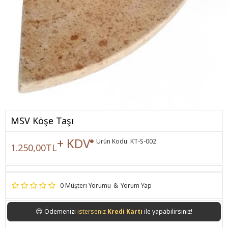
MSV Köşe Taşı
+ KDV
Ürün Kodu:
KT-S-002
1.250,00TL
0 Müşteri Yorumu
&
Yorum Yap
😍
Ödemenizi
isterseniz
Kredi Kartı
ile yapabilirsiniz!