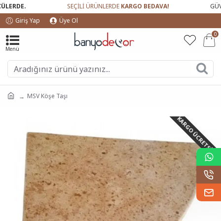
ERDE.
SEÇİLİ ÜRÜNLERDE
KARGO BEDAVA!
GÜVEN
Giriş Yap
Üye Ol
0
MSV Köşe Taşı
KARGO ÜCRETSIZ!