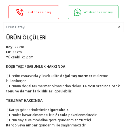
Telefon ile sipariş
Whatsapp ile sipariş
Ürün Detayı
ÜRÜN ÖLÇÜLERİ
Boy:
22 cm
En:
22 cm
Yükseklik:
2 cm
KÖŞE TAŞI / SABUNLUK HAKKINDA
¦
Üretim esnasında yüksek kalite
doğal taş mermer
malzeme
kullanılmıştır.
¦
Ürünün doğal taş mermer olmasından dolayı
+/-%10
oranında
renk
tonu
ve
damar farklılıkları
görülebilir.
TESLİMAT HAKKINDA
¦
Kargo gönderimlerimiz
sigortalıdır
.
¦
Ürünler hasar almaması için
özenle
paketlenmektedir.
¦
Ürün sayısı ve modeline göre gönderimler
Yurtiçi
Kargo
veya
ambar
gönderimi ile sağlanmaktadır.