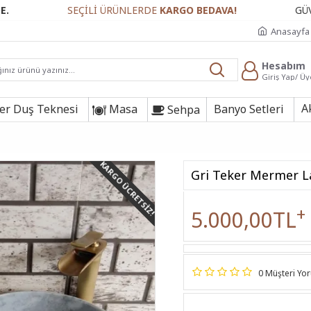
SEÇİLİ ÜRÜNLERDE
KARGO BEDAVA!
GÜVENLİ ÖDE
Anasayfa
Hesabım
Giriş Yap/ Üy
A
r Duş Teknesi
Masa
Banyo Setleri
Sehpa
KARGO ÜCRETSIZ!
Gri Teker Mermer 
+
5.000,00TL
0 Müşteri Yo