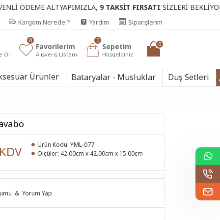
ME ALTYAPIMIZLA,
9 TAKSİT FIRSATI
SİZLERİ BEKLİYOR.
Kargom Nerede ?
Yardım
Siparişlerim
0
0
0
Favorilerim
Sepetim
e Ol
Alışveriş Listem
Hoşgeldiniz
ksesuar Ürünler
Bataryalar - Musluklar
Duş Setleri
Lavabo
Ürün Kodu:
YML-077
 KDV
Ölçüler:
42.00cm x 42.00cm x 15.00cm
rumu
&
Yorum Yap