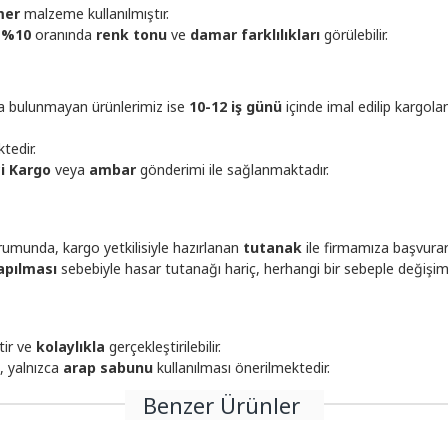
mer
malzeme kullanılmıştır.
-%10
oranında
renk tonu
ve
damar farklılıkları
görülebilir.
ta bulunmayan ürünlerimiz ise
10-12 iş günü
içinde imal edilip kargola
tedir.
çi Kargo
veya
ambar
gönderimi ile sağlanmaktadır.
umunda, kargo yetkilisiyle hazırlanan
tutanak
ile firmamıza başvura
apılması
sebebiyle hasar tutanağı hariç, herhangi bir sebeple değişi
tir ve
kolaylıkla
gerçekleştirilebilir.
, yalnızca
arap sabunu
kullanılması önerilmektedir.
Benzer Ürünler