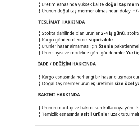
¦
Üretim esnasında yüksek kalite
doğal taş mer
¦
Ürünün doğal taş mermer olmasından dolayı
+/
TESLİMAT HAKKINDA
¦
Stokta dahilinde olan ürünler
2-4 iş günü
, stok
¦
Kargo gönderimlerimiz
sigortalıdır
.
¦
Ürünler hasar almaması için
özenle
paketlenmek
¦
Ürün sayısı ve modeline göre gönderimler
Yurti
İADE / DEĞİŞİM HAKKINDA
¦
Kargo esnasında herhangi bir hasar oluşması dur
¦
Doğal taş mermer ürünler, üretimin
size özel y
BAKIMI HAKKINDA
¦
Ürünün montajı ve bakımı son kullanıcıya yönelik
¦
Temizlik esnasında
asitli ürünler
uzak tutulmalı