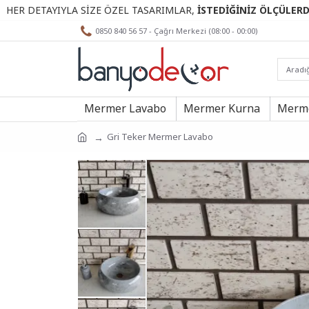
YIYLA SİZE ÖZEL TASARIMLAR,
İSTEDİĞİNİZ ÖLÇÜLERDE.
0850 840 56 57 - Çağrı Merkezi (08:00 - 00:00)
Mermer Lavabo
Mermer Kurna
Merme
Gri Teker Mermer Lavabo