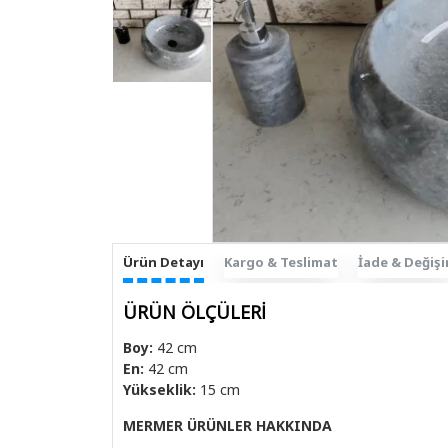
Ürün Detayı
Kargo & Teslimat
İade & Değiş
ÜRÜN ÖLÇÜLERİ
Boy:
42 cm
En:
42 cm
Yükseklik:
15 cm
MERMER ÜRÜNLER HAKKINDA