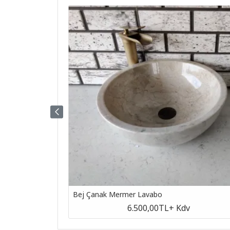
Bej Çanak Mermer Lavabo
v
6.500,00TL
+ Kdv