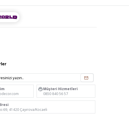
ler
rim
Müşteri Hizmetleri
odecor.com
0850 840 56 57
dresi
No:69, 41420 Çayırova/Kocaeli