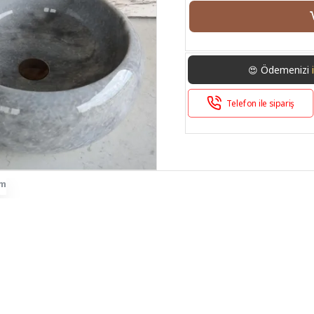
Ödemenizi
😍
Telefon ile sipariş
im