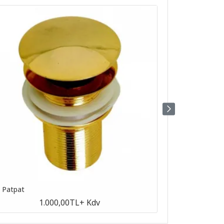
n Patpat
Antik Patpat
1.000,00TL
+ Kdv