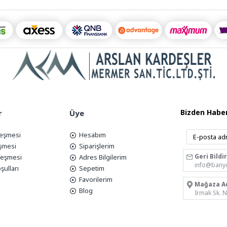
Bizden Haber
r
Üye
leşmesi
Hesabım
eşmesi
Siparişlerim
Geri Bildi
zleşmesi
Adres Bilgilerim
info@bany
şulları
Sepetim
Favorilerim
Mağaza A
Blog
Irmak Sk. 