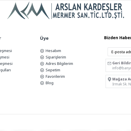
Bizden Haber
r
Üye
leşmesi
Hesabım
eşmesi
Siparişlerim
Geri Bildi
zleşmesi
Adres Bilgilerim
info@bany
şulları
Sepetim
Favorilerim
Mağaza A
Blog
Irmak Sk. 