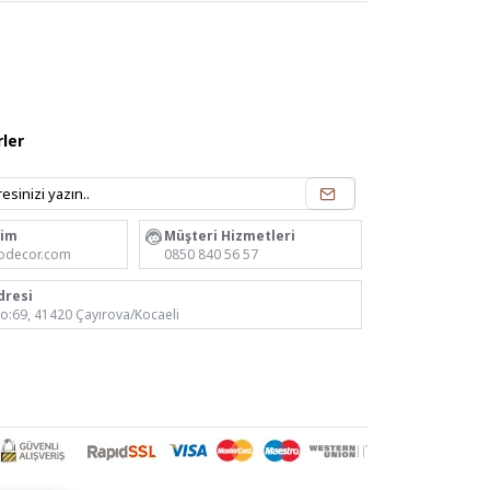
ler
rim
Müşteri Hizmetleri
odecor.com
0850 840 56 57
dresi
No:69, 41420 Çayırova/Kocaeli