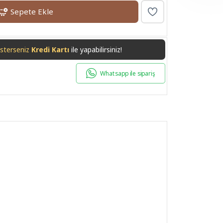
Sepete Ekle
isterseniz
Havale/EFT
ile yapabilirsiniz!
Whatsapp ile sipariş