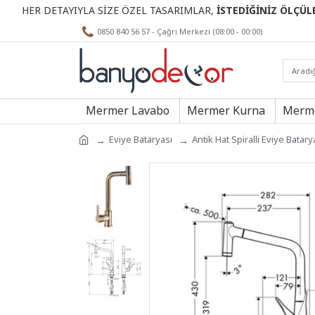
 DETAYIYLA SİZE ÖZEL TASARIMLAR,
İSTEDİĞİNİZ ÖLÇÜLERDE.
0850 840 56 57 - Çağrı Merkezi (08:00 - 00:00)
Mermer Lavabo
Mermer Kurna
Merme
Eviye Bataryası
Antik Hat Spiralli Eviye Batary