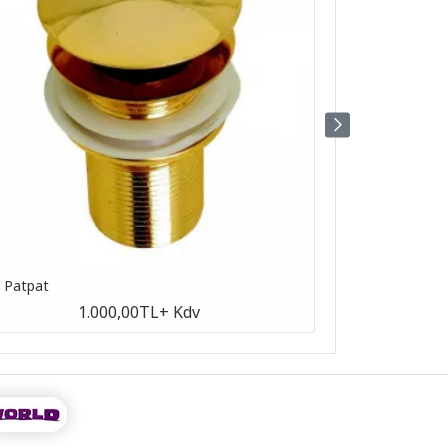
n Patpat
Antik Patpat
1.000,00TL
+ Kdv