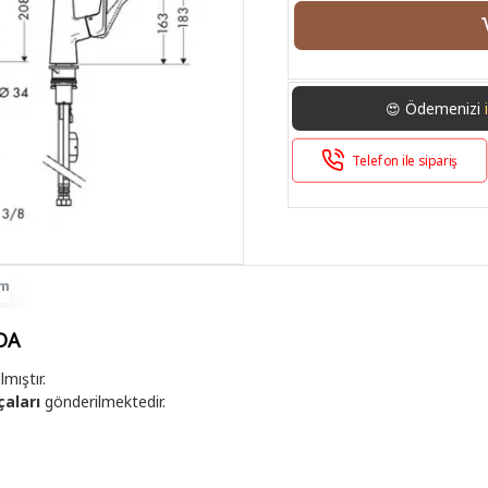
Ödemenizi
😍
Telefon ile sipariş
im
DA
mıştır.
çaları
gönderilmektedir.