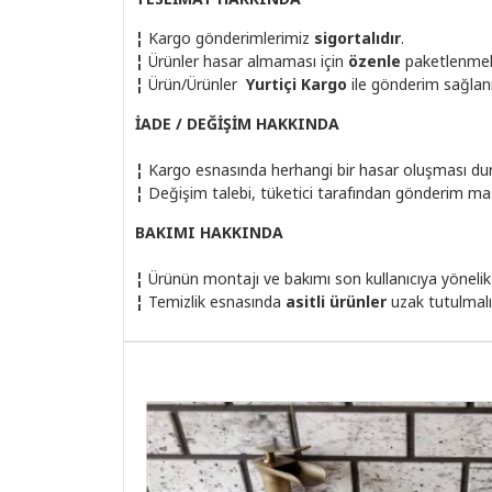
¦
Kargo gönderimlerimiz
sigortalıdır
.
¦
Ürünler hasar almaması için
özenle
paketlenmek
¦
Ürün/Ürünler
Yurtiçi Kargo
ile
gönderim sağlan
İADE / DEĞİŞİM HAKKINDA
¦
Kargo esnasında herhangi bir hasar oluşması dur
¦
Değişim talebi, tüketici tarafından gönderim masr
BAKIMI HAKKINDA
¦
Ürünün montajı ve bakımı son kullanıcıya yönelik
¦
Temizlik esnasında
asitli ürünler
uzak tutulmalı