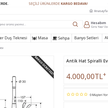
SEÇİLİ ÜRÜNLERDE
KARGO BEDAVA!
GÜVENLİ
Anasayfa
Hesabım
Giriş Yap/ Üy
A
r Duş Teknesi
Masa
Banyo Setleri
Sehpa
ası
KARGO ÜCRETSIZ!
Antik Hat Spiralli E
+
4.000,00TL
0 Müşteri Yo