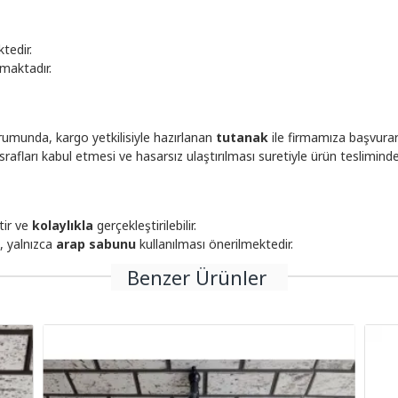
tedir.
maktadır.
umunda, kargo yetkilisiyle hazırlanan
tutanak
ile firmamıza başvura
afları kabul etmesi ve hasarsız ulaştırılması suretiyle ürün teslimin
tir ve
kolaylıkla
gerçekleştirilebilir.
, yalnızca
arap sabunu
kullanılması önerilmektedir.
Benzer Ürünler