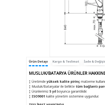
Ürün Detayı
Kargo & Teslimat
İade & Değiş
MUSLUK/BATARYA ÜRÜNLER HAKKIN
¦
Üretimde
yüksek kalite pirinç
malzeme kullanıl
¦
Musluk/Bataryalar ile birlikte
tüm bağlantı par
¦
Ürünlerimiz
5 yıl
boyunca garantilidir.
¦
ISO9001
kalite yönetim sistemine uygundur.
TESLİMAT HAKKINDA