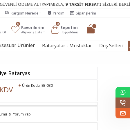
 ÖDEME ALTYAPIMIZLA,
9 TAKSİT FIRSATI
SİZLERİ BEKLİYOR.
Kargom Nerede ?
Yardım
Siparişlerim
0
0
0
Favorilerim
Sepetim
e Ol
Alışveriş Listem
Hoşgeldiniz
ksesuar Ürünler
Bataryalar - Musluklar
Duş Setleri
viye Bataryası
Ürün Kodu:
EB-030
 KDV
rumu
&
Yorum Yap