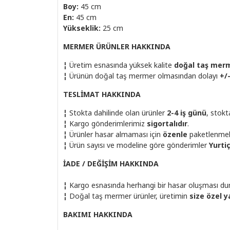
Boy:
45 cm
En:
45 cm
Yükseklik:
25 cm
MERMER ÜRÜNLER HAKKINDA
¦
Üretim esnasında yüksek kalite
doğal taş mer
¦
Ürünün doğal taş mermer olmasından dolayı
+/
TESLİMAT HAKKINDA
¦
Stokta dahilinde olan ürünler
2-4 iş günü
, stok
¦
Kargo gönderimlerimiz
sigortalıdır
.
¦
Ürünler hasar almaması için
özenle
paketlenmek
¦
Ürün sayısı ve modeline göre gönderimler
Yurti
İADE / DEĞİŞİM HAKKINDA
¦
Kargo esnasında herhangi bir hasar oluşması dur
¦
Doğal taş mermer ürünler, üretimin
size özel y
BAKIMI HAKKINDA