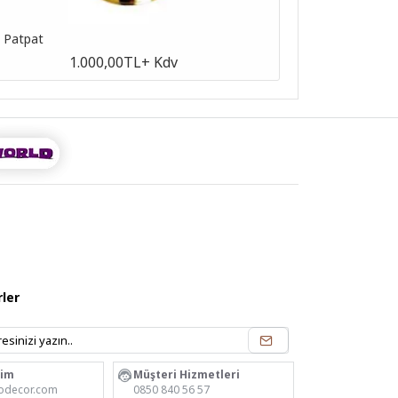
n Patpat
Antik Patpat
1.000,00TL
+ Kdv
ler
rim
Müşteri Hizmetleri
odecor.com
0850 840 56 57