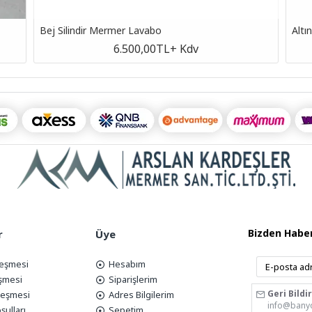
Bej Silindir Mermer Lavabo
Altı
6.500,00TL
+ Kdv
Bizden Haber
r
Üye
leşmesi
Hesabım
eşmesi
Siparişlerim
Geri Bildi
zleşmesi
Adres Bilgilerim
info@bany
şulları
Sepetim