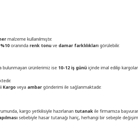
mer
malzeme kullanılmıştır.
-%10
oranında
renk tonu
ve
damar farklılıkları
görülebilir.
ta bulunmayan ürünlerimiz ise
10-12 iş günü
içinde imal edilip kargola
tedir.
çi Kargo
veya
ambar
gönderimi ile sağlanmaktadır.
umunda, kargo yetkilisiyle hazırlanan
tutanak
ile firmamıza başvura
apılması
sebebiyle hasar tutanağı hariç, herhangi bir sebeple değişi