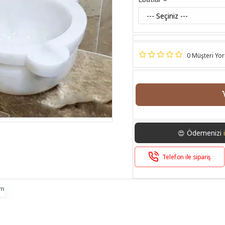
0 Müşteri Yo
Ödemenizi
😍
Telefon ile sipariş
im