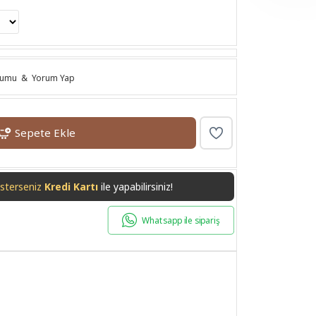
rumu
&
Yorum Yap
Sepete Ekle
isterseniz
Havale/EFT
ile yapabilirsiniz!
Whatsapp ile sipariş