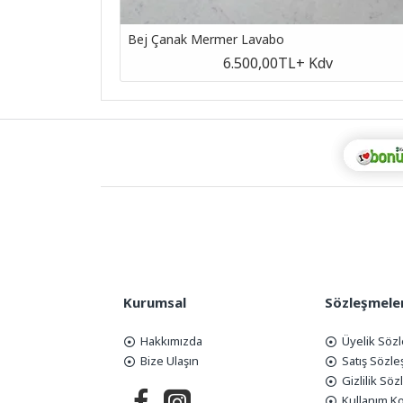
Bej Çanak Mermer Lavabo
v
6.500,00TL
+ Kdv
Kurumsal
Sözleşmele
Hakkımızda
Üyelik Söz
Bize Ulaşın
Satış Sözl
Gizlilik Sö
Kullanım Ko