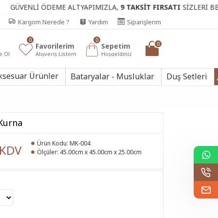
İ ÖDEME ALTYAPIMIZLA,
9 TAKSİT FIRSATI
SİZLERİ BEKLİYOR.
Kargom Nerede ?
Yardım
Siparişlerim
0
0
0
Favorilerim
Sepetim
e Ol
Alışveriş Listem
Hoşgeldiniz
ksesuar Ürünler
Bataryalar - Musluklar
Duş Setleri
Kurna
Ürün Kodu:
MK-004
 KDV
Ölçüler:
45.00cm x 45.00cm x 25.00cm