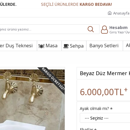
SEÇİLİ ÜRÜNLERDE
KARGO BEDAVA!
GÜVENL
Anasayfa
Hesabım
Giriş Yap/ Üy
A
r Duş Teknesi
Masa
Banyo Setleri
Sehpa
KARGO ÜCRETSIZ!
Beyaz Düz Mermer 
+
6.000,00TL
Ayak olmalı mı?
Ebatlar